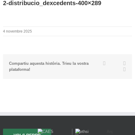
2-distribucio_dexcedents-400×289
4 novembre 2025
Twitter
Facebook
Link
Compartiu aquesta història. Trieu la vostra
Emai
plataforma!
Arç