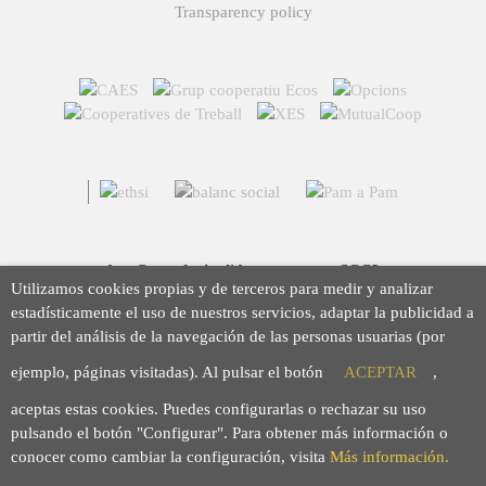
Transparency policy
Arç Corredoria d'Assegurances, SCCL
Utilizamos cookies propias y de terceros para medir y analizar
Casp 43, 08010 Barcelona
estadísticamente el uso de nuestros servicios, adaptar la publicidad a
93 423 46 02
partir del análisis de la navegación de las personas usuarias (por
info@arc.coop
ejemplo, páginas visitadas). Al pulsar el botón
ACEPTAR
,
aceptas estas cookies. Puedes configurarlas o rechazar su uso
pulsando el botón "Configurar". Para obtener más información o
conocer como cambiar la configuración, visita
Más información.