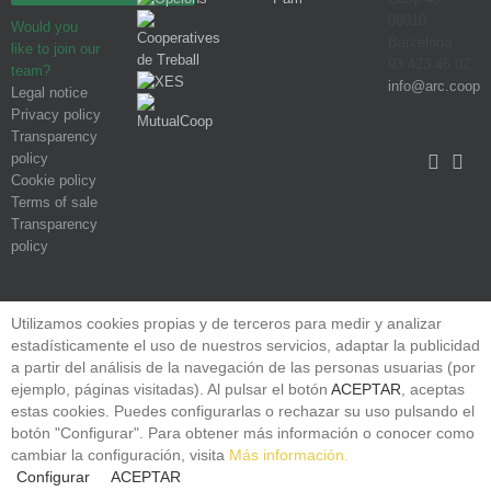
08010
Would you
Barcelona
like to join our
93 423 46 02
team?
info@arc.coop
Legal notice
Privacy policy
Transparency
policy
Cookie policy
Terms of sale
Transparency
policy
Utilizamos cookies propias y de terceros para medir y analizar
estadísticamente el uso de nuestros servicios, adaptar la publicidad
a partir del análisis de la navegación de las personas usuarias (por
ejemplo, páginas visitadas). Al pulsar el botón
ACEPTAR
, aceptas
estas cookies. Puedes configurarlas o rechazar su uso pulsando el
botón "Configurar". Para obtener más información o conocer como
cambiar la configuración, visita
Más información.
Configurar
ACEPTAR