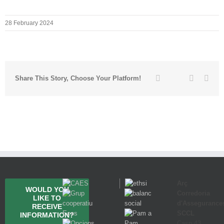
28 February 2024
Twitter
Facebook
Linkedin
Emai
Share This Story, Choose Your Platform!
Arç
WOULD YOU
Corredoria
LIKE TO
d'Assegurance
RECEIVE
SCCL
INFORMATION?
Casp 43,