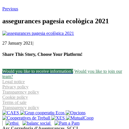
Previous
assegurances pagesia ecològica 2021
27 January 2021
|
Share This Story, Choose Your Platform!
Facebook
Twitter
Linkedin
Email
Would you like to receive information?
Would you like to join our
team?
Legal notice
Privacy policy
Transparency policy
Cookie policy
Terms of sale
Transparency policy
Arç Corredoria d'Assegurances, SCCL