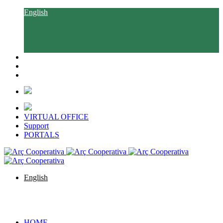
English
Català
Castellano
Euskara
Galego
VIRTUAL OFFICE
Support
PORTALS
English
Català
Castellano
Euskara
Galego
HOME