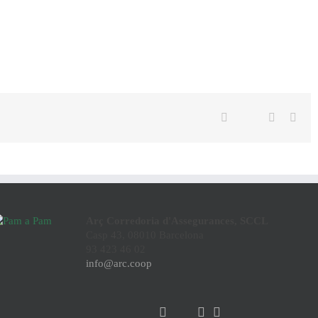
Twitter
Facebook
Linkedin
Emai
Arç Corredoria d'Assegurances, SCCL
Casp 43, 08010 Barcelona
93 423 46 02
info@arc.coop