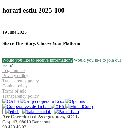
horari estiu 2025-100
19 June 2025
|
Share This Story, Choose Your Platform!
Facebook
Twitter
Linkedin
Email
Would you like to receive information?
Would you like to join our
team?
Legal notice
Privacy policy
Transparency policy
Cookie policy
Terms of sale
Transparency policy
Arç Corredoria d'Assegurances, SCCL
Casp 43, 08010 Barcelona
93 423 46 02