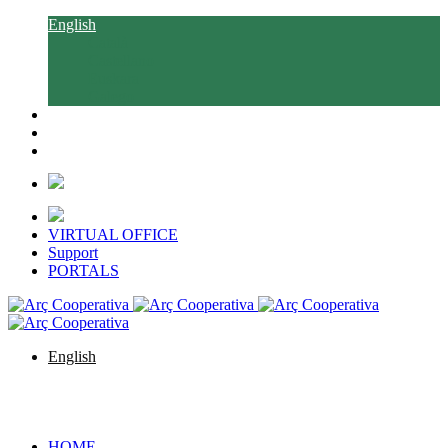
English
Català
Castellano
Euskara
Galego
VIRTUAL OFFICE
Support
PORTALS
English
Català
Castellano
Euskara
Galego
HOME