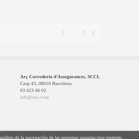
Twitter
Facebook
Linkedin
Email
Arç Corredoria d'Assegurances, SCCL
Casp 43, 08010 Barcelona
93 423 46 02
info@arc.coop
 análisis de la navegación de las personas usuarias (por ejemplo,