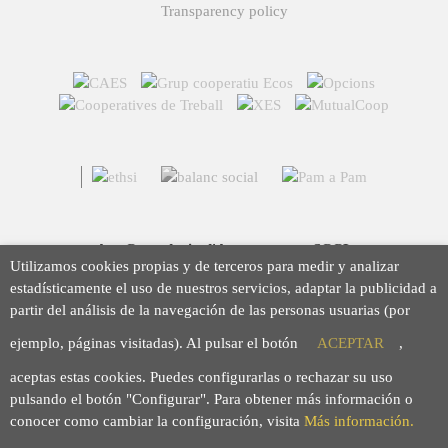
Transparency policy
Arç Corredoria d'Assegurances, SCCL
Utilizamos cookies propias y de terceros para medir y analizar
Casp 43, 08010 Barcelona
estadísticamente el uso de nuestros servicios, adaptar la publicidad a
93 423 46 02
partir del análisis de la navegación de las personas usuarias (por
info@arc.coop
ejemplo, páginas visitadas). Al pulsar el botón
ACEPTAR
,
aceptas estas cookies. Puedes configurarlas o rechazar su uso
pulsando el botón "Configurar". Para obtener más información o
conocer como cambiar la configuración, visita
Más información.