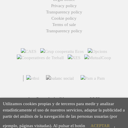
Privacy policy
Transparency policy
Cookie policy
Terms of sale
Transparency policy
Arç Corredoria d'Assegurances, SCCL
Utilizamos cookies propias y de terceros para medir y analizar
Casp 43, 08010 Barcelona
estadísticamente el uso de nuestros servicios, adaptar la publicidad a
93 423 46 02
partir del análisis de la navegación de las personas usuarias (por
info@arc.coop
ejemplo, páginas visitadas). Al pulsar el botón
ACEPTAR
,