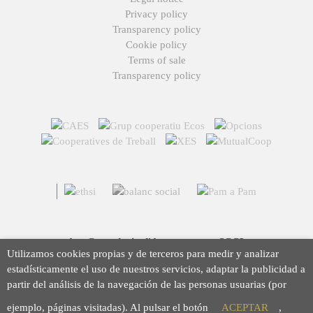
Privacy policy
Transparency policy
Cookie policy
Terms of sale
Transparency policy
Arç Corredoria d'Assegurances, SCCL
Utilizamos cookies propias y de terceros para medir y analizar
Casp 43, 08010 Barcelona
estadísticamente el uso de nuestros servicios, adaptar la publicidad a
93 423 46 02
partir del análisis de la navegación de las personas usuarias (por
info@arc.coop
ejemplo, páginas visitadas). Al pulsar el botón
ACEPTAR
,