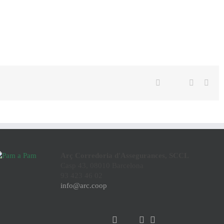
Twitter
Facebook
Linkedin
Emai
Arç Corredoria d'Assegurances, SCCL
Casp 43, 08010 Barcelona
93 423 46 02
info@arc.coop