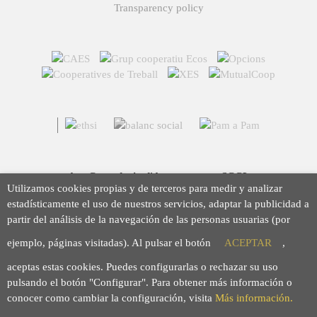
Transparency policy
Arç Corredoria d'Assegurances, SCCL
Utilizamos cookies propias y de terceros para medir y analizar
Casp 43, 08010 Barcelona
estadísticamente el uso de nuestros servicios, adaptar la publicidad a
93 423 46 02
partir del análisis de la navegación de las personas usuarias (por
info@arc.coop
ejemplo, páginas visitadas). Al pulsar el botón
ACEPTAR
,
aceptas estas cookies. Puedes configurarlas o rechazar su uso
pulsando el botón "Configurar". Para obtener más información o
conocer como cambiar la configuración, visita
Más información.