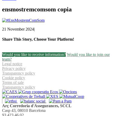
ensmostremcomsom copia
21 November 2024
|
Share This Story, Choose Your Platform!
Facebook
Twitter
Linkedin
Email
Would you like to receive information?
Would you like to join our
team?
Legal notice
Privacy policy
Transparency policy
Cookie policy
Terms of sale
Transparency policy
Arç Corredoria d'Assegurances, SCCL
Casp 43, 08010 Barcelona
93 423 46 02