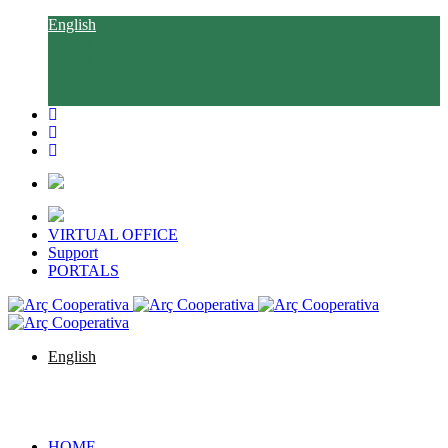
English
Català
Castellano
Euskara
Galego
VIRTUAL OFFICE
Support
PORTALS
English
Català
Castellano
Euskara
Galego
HOME