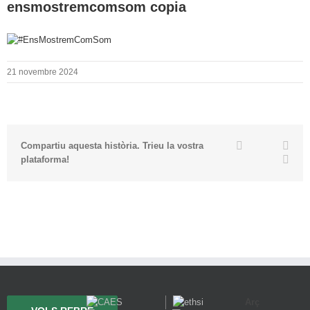
ensmostremcomsom copia
21 novembre 2024
Twitter
Facebook
Link
Compartiu aquesta història. Trieu la vostra
Emai
plataforma!
Arç