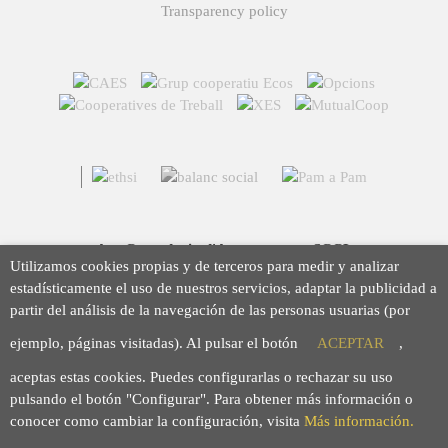
Transparency policy
Arç Corredoria d'Assegurances, SCCL
Utilizamos cookies propias y de terceros para medir y analizar
Casp 43, 08010 Barcelona
estadísticamente el uso de nuestros servicios, adaptar la publicidad a
93 423 46 02
partir del análisis de la navegación de las personas usuarias (por
info@arc.coop
ejemplo, páginas visitadas). Al pulsar el botón
ACEPTAR
,
aceptas estas cookies. Puedes configurarlas o rechazar su uso
pulsando el botón "Configurar". Para obtener más información o
conocer como cambiar la configuración, visita
Más información.