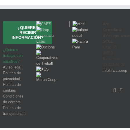
Arç
¿QUIERES
Corredoria
RECIBIR
d'Assegurance
INFORMACIÓN?
SCCL
Casp 43,
¿Quieres
08010
trabajar con
Barcelona
nosotros?
93 423 46 02
Aviso legal
info@arc.coop
Política de
privacidad
Política de
cookies
Condiciones
de compra
Política de
transparencia