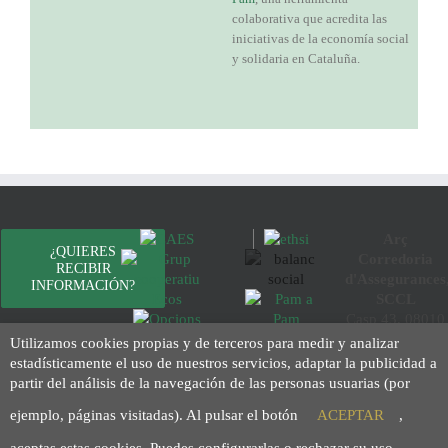
colaborativa que acredita las
iniciativas de la economía social
y solidaria en Cataluña.
Arç
¿QUIERES
Corredoria
RECIBIR
d'Assegurances
INFORMACIÓN?
SCCL
Casp 43, 08010
¿Quieres
Barcelona
Utilizamos cookies propias y de terceros para medir y analizar
trabajar con
93 423 46 02
estadísticamente el uso de nuestros servicios, adaptar la publicidad a
nosotros?
info@arc.coop
partir del análisis de la navegación de las personas usuarias (por
Aviso legal
Política de
ejemplo, páginas visitadas). Al pulsar el botón
ACEPTAR
,
privacidad