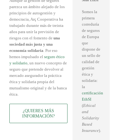
Aunque la gestión de seguros
parezca un ámbito alejado de los
Somos la
principios de autogestión y
primera
democracia, Arç Cooperativa ha
correduría
trabajado durante más de treinta
de seguros
años para unir la previsión de
de Europa
riesgos con el fomento de
una
que
sociedad más justa y una
dispone de
economía solidaria
. Por eso
un sello de
hemos impulsado el
seguro ético
calidad de
y solidario
, un nuevo concepto de
gestión
seguro que pretende devolver al
ética y
mercado asegurador la práctica
solidaria:
ética y solidaria propia del
la
mutualismo original y de la banca
certificación
ética.
EthSI
(
Ethical
¿QUIERES MÁS
and
INFORMACIÓN?
Solidarity
Based
Insurance
).