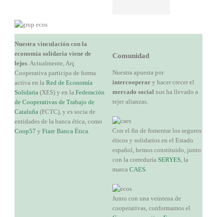
Nuestra vinculación con la
economía solidaria viene de
Comunidad
lejos
. Actualmente, Arç
Nuestra apuesta por
Cooperativa participa de forma
intercooperar
y hacer crecer el
activa en la
Red de Economía
mercado social
nos ha llevado a
Solidaria
(XES) y en la
Federación
tejer alianzas.
de Cooperativas de Trabajo de
Cataluña
(FCTC), y es socia de
entidades de la banca ética, como
Con el fin de fomentar los seguros
Coop57
y
Fiare Banca Ética
.
éticos y solidarios en el Estado
español, hemos constituido, junto
con la correduría
SERYES
, la
marca
CAES
.
Junto con una veintena de
cooperativas, conformamos el