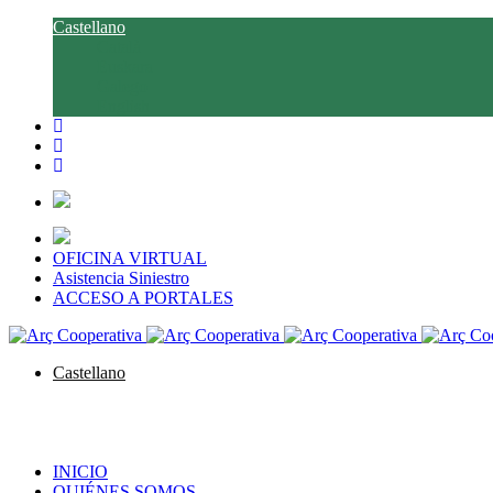
Castellano
Català
Euskara
Galego
English
OFICINA VIRTUAL
Asistencia Siniestro
ACCESO A PORTALES
Castellano
Català
Euskara
Galego
English
INICIO
QUIÉNES SOMOS