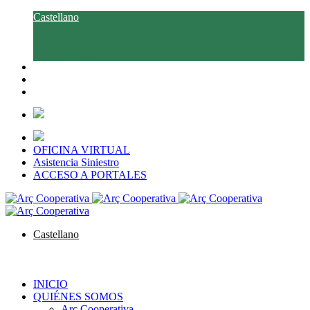
Castellano
Català
Euskara
Galego
OFICINA VIRTUAL
Asistencia Siniestro
ACCESO A PORTALES
Castellano
Català
Euskara
Galego
INICIO
QUIÉNES SOMOS
Arç Cooperativa