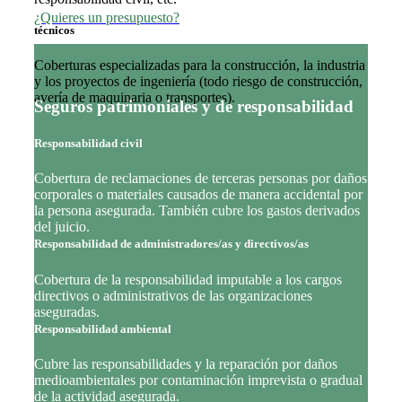
Ramos
¿Quieres un presupuesto?
técnicos
Coberturas especializadas para la construcción, la industria
y los proyectos de ingeniería (todo riesgo de construcción,
avería de maquinaria o transportes).
Seguros patrimoniales y de responsabilidad
Responsabilidad
civil
Cobertura de reclamaciones de terceras personas por daños
corporales o materiales causados de manera accidental por
la persona asegurada. También cubre los gastos derivados
del juicio.
Responsabilidad de administradores/as y directivos/as
Cobertura de la responsabilidad imputable a los cargos
directivos o administrativos de las organizaciones
aseguradas.
Responsabilidad ambiental
Cubre las responsabilidades y la reparación por daños
medioambientales por contaminación imprevista o gradual
de la actividad asegurada.