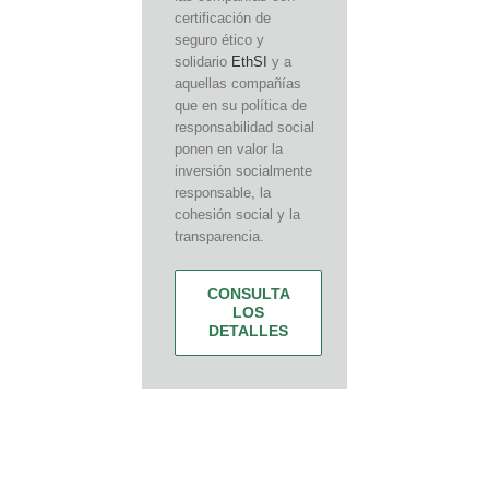
certificación de
seguro ético y
solidario
EthSI
y a
aquellas compañías
que en su política de
responsabilidad social
ponen en valor la
inversión socialmente
responsable, la
cohesión social y la
transparencia.
CONSULTA
LOS
DETALLES