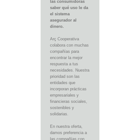
las consumidoras
saber qué uso le da
el sistema
asegurador al
dinero.
Arç Cooperativa
colabora con muchas
compañías para
encontrar la mejor
respuesta a tus
necesidades. Nuestra
prioridad son las
entidades que
incorporan prácticas
empresariales y
financieras sociales,
sostenibles y
solidarias.
En nuestra oferta,
damos preferencia a
las compañías con