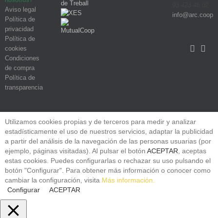
93 423 46 02
Aviso legal
info@arc.coop
Política de
privacidad
Política de
cookies
Condiciones
de compra
Política de
transparencia
Utilizamos cookies propias y de terceros para medir y analizar
estadísticamente el uso de nuestros servicios, adaptar la publicidad
a partir del análisis de la navegación de las personas usuarias (por
ejemplo, páginas visitadas). Al pulsar el botón
ACEPTAR
, aceptas
estas cookies. Puedes configurarlas o rechazar su uso pulsando el
botón "Configurar". Para obtener más información o conocer como
cambiar la configuración, visita
Más información.
Configurar
ACEPTAR