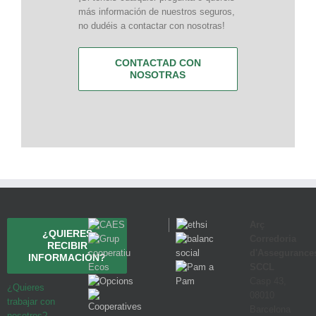
más información de nuestros seguros,
no dudéis a contactar con nosotras!
CONTACTAD CON
NOSOTRAS
Arç
¿QUIERES
Corredoria
RECIBIR
d'Assegurance
INFORMACIÓN?
SCCL
Casp 43,
¿Quieres
08010
trabajar con
Barcelona
nosotros?