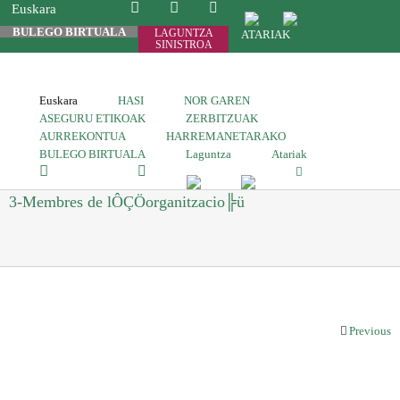
Euskara
BULEGO BIRTUALA
LAGUNTZA
ATARIAK
SINISTROA
Euskara
HASI
NOR GAREN
ASEGURU ETIKOAK
ZERBITZUAK
AURREKONTUA
HARREMANETARAKO
BULEGO BIRTUALA
Laguntza
Atariak
3-Membres de lÔÇÖorganitzacio╠ü
Previous