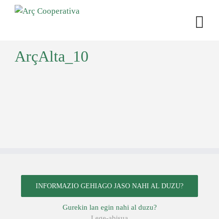
ArçAlta_10
INFORMAZIO GEHIAGO JASO NAHI AL DUZU?
Gurekin lan egin nahi al duzu?
Lege-abisua