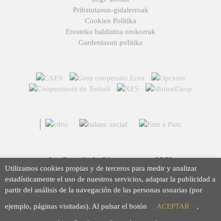
Pribatutasun-gidalerroak
Cookien Politika
Erosteko baldintza orokorrak
Gardentasun politika
Arç Corredoria d'Assegurances, SCCL
Utilizamos cookies propias y de terceros para medir y analizar
Casp 43, 08010 Barcelona
estadísticamente el uso de nuestros servicios, adaptar la publicidad a
93 423 46 02
partir del análisis de la navegación de las personas usuarias (por
info@arc.coop
ejemplo, páginas visitadas). Al pulsar el botón
ACEPTAR
,