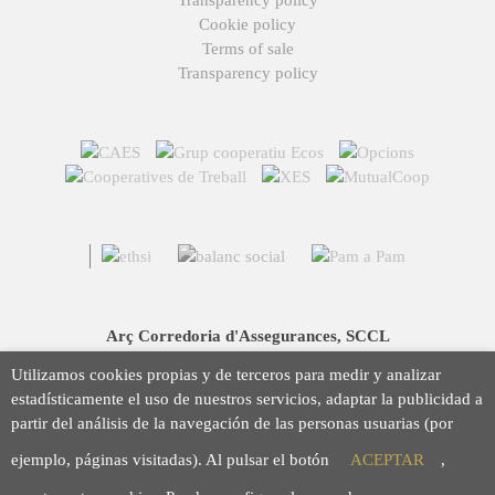
Transparency policy
Cookie policy
Terms of sale
Transparency policy
Arç Corredoria d'Assegurances, SCCL
Casp 43, 08010 Barcelona
Utilizamos cookies propias y de terceros para medir y analizar
93 423 46 02
estadísticamente el uso de nuestros servicios, adaptar la publicidad a
info@arc.coop
partir del análisis de la navegación de las personas usuarias (por
ejemplo, páginas visitadas). Al pulsar el botón
ACEPTAR
,