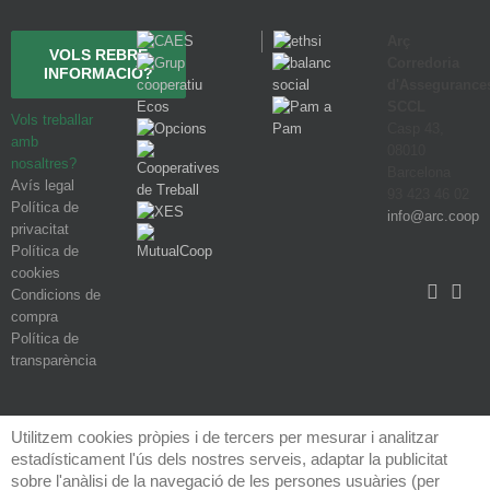
Arç
VOLS REBRE
Corredoria
INFORMACIÓ?
d'Assegurance
SCCL
Vols treballar
Casp 43,
amb
08010
nosaltres?
Barcelona
Avís legal
93 423 46 02
Política de
info@arc.coop
privacitat
Política de
cookies
Condicions de
compra
Política de
transparència
Utilitzem cookies pròpies i de tercers per mesurar i analitzar
estadísticament l'ús dels nostres serveis, adaptar la publicitat
sobre l'anàlisi de la navegació de les persones usuàries (per