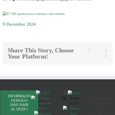
9 December 2024
Share This Story, Choose
Twitter
Facebook
Link
Your Platform!
Emai
Arç
INFORMAZIO
Corredoria
GEHIAGO
d'Assegurances
JASO NAHI
SCCL
AL DUZU?
Casp 43, 08010