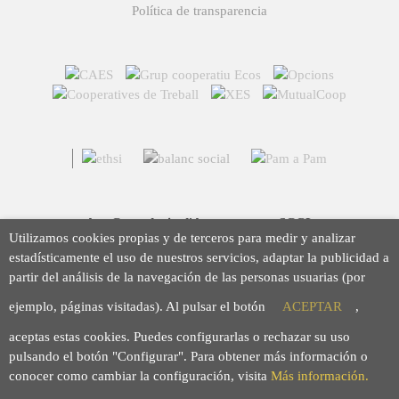
Política de transparencia
Arç Corredoria d'Assegurances, SCCL
Utilizamos cookies propias y de terceros para medir y analizar
Casp 43, 08010 Barcelona
estadísticamente el uso de nuestros servicios, adaptar la publicidad a
93 423 46 02
partir del análisis de la navegación de las personas usuarias (por
info@arc.coop
ejemplo, páginas visitadas). Al pulsar el botón
ACEPTAR
,
aceptas estas cookies. Puedes configurarlas o rechazar su uso
pulsando el botón "Configurar". Para obtener más información o
conocer como cambiar la configuración, visita
Más información.