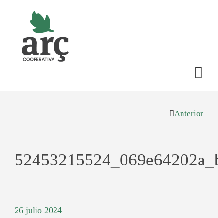
Anterior
52453215524_069e64202a_
26 julio 2024