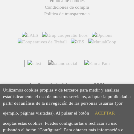
Política de cookies
Condiciones de compra
Política de transparencia
Arç Corredoria d'Assegurances, SCCL
Utilizamos cookies propias y de terceros para medir y analizar
Casp 43, 08010 Barcelona
estadísticamente el uso de nuestros servicios, adaptar la publicidad a
93 423 46 02
partir del análisis de la navegación de las personas usuarias (por
info@arc.coop
ejemplo, páginas visitadas). Al pulsar el botón
ACEPTAR
,
aceptas estas cookies. Puedes configurarlas o rechazar su uso
pulsando el botón "Configurar". Para obtener más información o