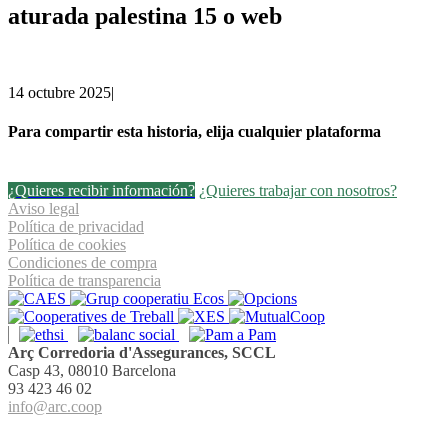
aturada palestina 15 o web
14 octubre 2025
|
Para compartir esta historia, elija cualquier plataforma
Facebook
Twitter
Linkedin
Email
¿Quieres recibir información?
¿Quieres trabajar con nosotros?
Aviso legal
Política de privacidad
Política de cookies
Condiciones de compra
Política de transparencia
Arç Corredoria d'Assegurances, SCCL
Casp 43, 08010 Barcelona
93 423 46 02
info@arc.coop