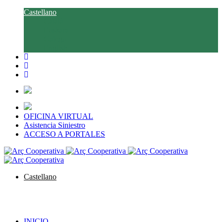
Castellano
Català
Euskara
Galego
English
OFICINA VIRTUAL
Asistencia Siniestro
ACCESO A PORTALES
Castellano
Català
Euskara
Galego
English
INICIO