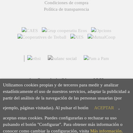
Condiciones de compra
Política de transparencia
Arç Corredoria d'Assegurances, SCCL
Utilizamos cookies propias y de terceros para medir y analizar
Casp 43, 08010 Barcelona
estadísticamente el uso de nuestros servicios, adaptar la publicidad a
93 423 46 02
partir del análisis de la navegación de las personas usuarias (por
info@arc.coop
ejemplo, páginas visitadas). Al pulsar el botón
ACEPTAR
,
aceptas estas cookies. Puedes configurarlas o rechazar su uso
pulsando el botón "Configurar". Para obtener más información o
conocer como cambiar la configuración, visita
Más información.