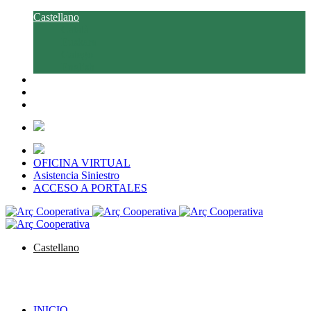
Castellano
Català
Euskara
Galego
English
OFICINA VIRTUAL
Asistencia Siniestro
ACCESO A PORTALES
Castellano
Català
Euskara
Galego
English
INICIO