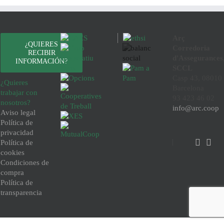
Arç
¿QUIERES
Corredoria
RECIBIR
d'Assegurances
INFORMACIÓN?
SCCL
Casp 43, 08010
¿Quieres
Barcelona
trabajar con
93 423 46 02
nosotros?
info@arc.coop
Aviso legal
Política de
privacidad
Política de
cookies
Condiciones de
compra
Política de
transparencia