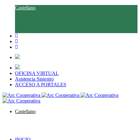
Castellano
Català
Euskara
Galego
English
OFICINA VIRTUAL
Asistencia Siniestro
ACCESO A PORTALES
Castellano
Català
Euskara
Galego
English
INICIO