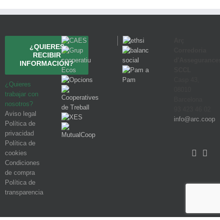
Arç
¿QUIERES
Corredoria
RECIBIR
d'Assegurance
INFORMACIÓN?
SCCL
Casp 43,
¿Quieres
08010
trabajar con
Barcelona
nosotros?
93 423 46 02
Aviso legal
info@arc.coop
Política de
privacidad
Política de
cookies
Condiciones
de compra
Política de
transparencia