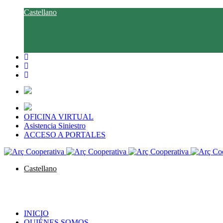
Castellano
Català
Euskara
Galego
English
OFICINA VIRTUAL
Asistencia Siniestro
ACCESO A PORTALES
Castellano
Català
Euskara
Galego
English
INICIO
QUIÉNES SOMOS