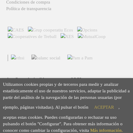
Condiciones de compra
Política de transparencia
Arç Corredoria d'Assegurances, SCCL
Utilizamos cookies propias y de terceros para medir y analizar
Casp 43, 08010 Barcelona
estadísticamente el uso de nuestros servicios, adaptar la publicidad a
93 423 46 02
partir del análisis de la navegación de las personas usuarias (por
info@arc.coop
ejemplo, páginas visitadas). Al pulsar el botón
ACEPTAR
,
aceptas estas cookies. Puedes configurarlas o rechazar su uso
pulsando el botón "Configurar". Para obtener más información o
conocer como cambiar la configuración, visita
Más información.