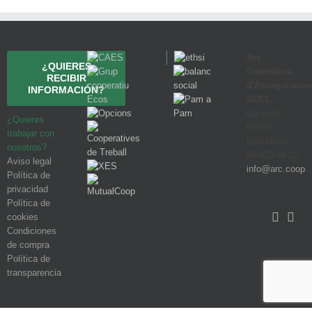
Arç
¿QUIERES
Corredoria
RECIBIR
d'Assegurance
INFORMACIÓN?
SCCL
Casp 43,
¿Quieres
08010
trabajar con
Barcelona
nosotros?
93 423 46 02
Aviso legal
info@arc.coop
Política de
privacidad
Política de
cookies
Condiciones
de compra
Política de
transparencia