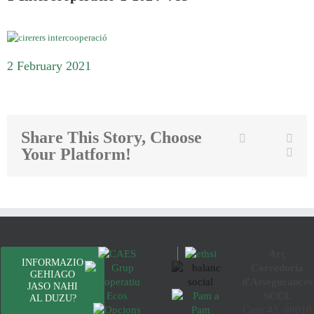
2 February 2021
Share This Story, Choose
Twitter
Facebook
Link
Your Platform!
Emai
Arç
INFORMAZIO
Corredoria
GEHIAGO
d'Assegurances
JASO NAHI
SCCL
AL DUZU?
Casp 43, 08010