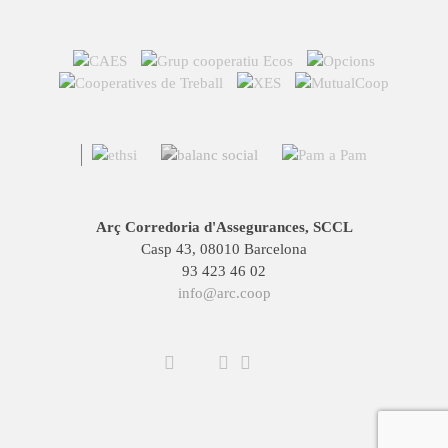
Arç Corredoria d'Assegurances, SCCL
Casp 43, 08010 Barcelona
93 423 46 02
info@arc.coop