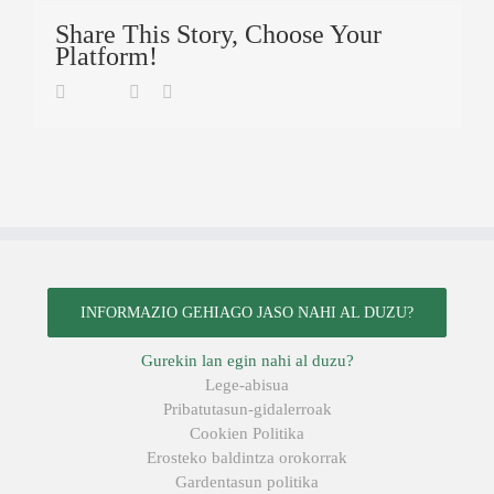
Share This Story, Choose Your
Platform!
Twitter
Facebook
Linkedin
Email
INFORMAZIO GEHIAGO JASO NAHI AL DUZU?
Gurekin lan egin nahi al duzu?
Lege-abisua
Pribatutasun-gidalerroak
Cookien Politika
Erosteko baldintza orokorrak
Gardentasun politika