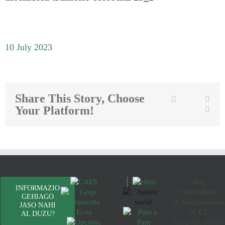
10 July 2023
Share This Story, Choose
Twitter
Facebook
Link
Your Platform!
Emai
Arç
INFORMAZIO
Corredoria
GEHIAGO
d'Assegurances
JASO NAHI
SCCL
AL DUZU?
Casp 43, 08010