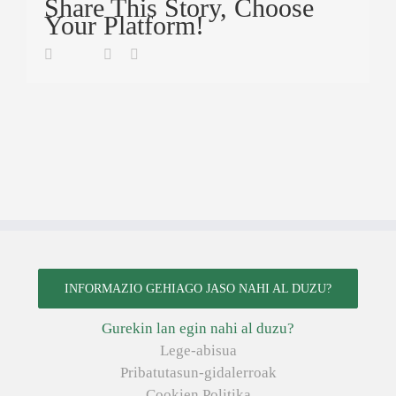
Share This Story, Choose
Your Platform!
Twitter
Facebook
Linkedin
Email
INFORMAZIO GEHIAGO JASO NAHI AL DUZU?
Gurekin lan egin nahi al duzu?
Lege-abisua
Pribatutasun-gidalerroak
Cookien Politika