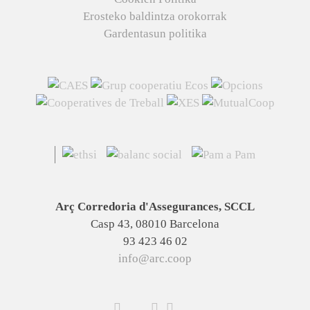
Erosteko baldintza orokorrak
Gardentasun politika
Arç Corredoria d'Assegurances, SCCL
Casp 43, 08010 Barcelona
93 423 46 02
info@arc.coop