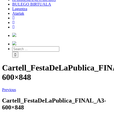
BULEGO BIRTUALA
Laguntza
Atariak
Cartell_FestaDeLaPublica_FI
600×848
Previous
Cartell_FestaDeLaPublica_FINAL_A3-
600×848