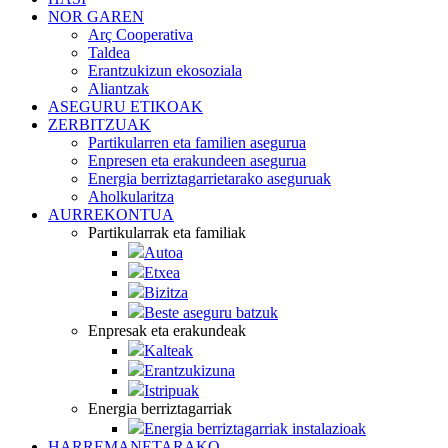
NOR GAREN
Arç Cooperativa
Taldea
Erantzukizun ekosoziala
Aliantzak
ASEGURU ETIKOAK
ZERBITZUAK
Partikularren eta familien asegurua
Enpresen eta erakundeen asegurua
Energia berriztagarrietarako aseguruak
Aholkularitza
AURREKONTUA
Partikularrak eta familiak
Autoa
Etxea
Bizitza
Beste aseguru batzuk
Enpresak eta erakundeak
Kalteak
Erantzukizuna
Istripuak
Energia berriztagarriak
Energia berriztagarriak instalazioak
HARREMANETARAKO