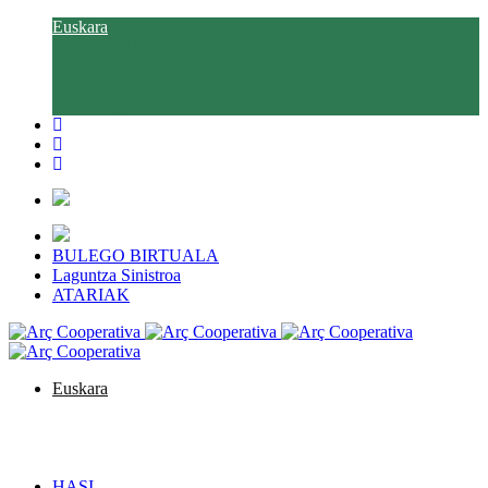
Euskara
Català
Castellano
Galego
English
BULEGO BIRTUALA
Laguntza Sinistroa
ATARIAK
Euskara
Català
Castellano
Galego
English
HASI