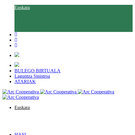
Euskara
Català
Castellano
Galego
English
BULEGO BIRTUALA
Laguntza Sinistroa
ATARIAK
Euskara
Català
Castellano
Galego
English
HASI