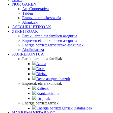
NOR GAREN
Arç Cooperativa
Taldea
Erantzukizun ekosoziala
Aliantzak
ASEGURU ETIKOAK
ZERBITZUAK
Partikularren eta familien asegurua
Enpresen eta erakundeen asegurua
Energia berriztagarrietarako aseguruak
Aholkularitza
AURREKONTUA
Partikularrak eta familiak
Autoa
Etxea
Bizitza
Beste aseguru batzuk
Enpresak eta erakundeak
Kalteak
Erantzukizuna
Istripuak
Energia berriztagarriak
Energia berriztagarriak instalazioak
HARREMANETARAKO