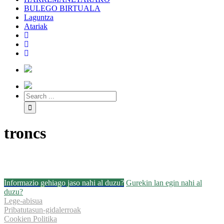
BULEGO BIRTUALA
Laguntza
Atariak
troncs
Informazio gehiago jaso nahi al duzu?
Gurekin lan egin nahi al
duzu?
Lege-abisua
Pribatutasun-gidalerroak
Cookien Politika