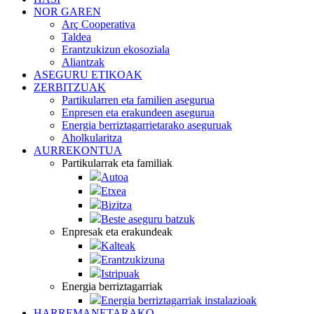
NOR GAREN
Arç Cooperativa
Taldea
Erantzukizun ekosoziala
Aliantzak
ASEGURU ETIKOAK
ZERBITZUAK
Partikularren eta familien asegurua
Enpresen eta erakundeen asegurua
Energia berriztagarrietarako aseguruak
Aholkularitza
AURREKONTUA
Partikularrak eta familiak
Autoa
Etxea
Bizitza
Beste aseguru batzuk
Enpresak eta erakundeak
Kalteak
Erantzukizuna
Istripuak
Energia berriztagarriak
Energia berriztagarriak instalazioak
HARREMANETARAKO