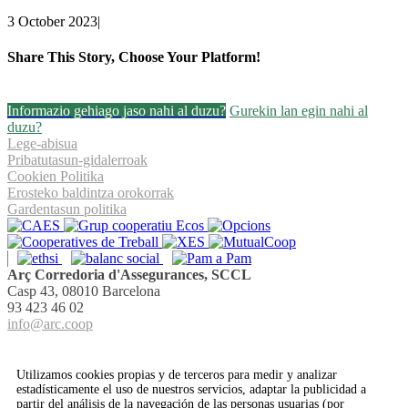
3 October 2023
|
Share This Story, Choose Your Platform!
Facebook
Twitter
Linkedin
Email
Informazio gehiago jaso nahi al duzu?
Gurekin lan egin nahi al
duzu?
Lege-abisua
Pribatutasun-gidalerroak
Cookien Politika
Erosteko baldintza orokorrak
Gardentasun politika
Arç Corredoria d'Assegurances, SCCL
Casp 43, 08010 Barcelona
93 423 46 02
info@arc.coop
Utilizamos cookies propias y de terceros para medir y analizar
estadísticamente el uso de nuestros servicios, adaptar la publicidad a
partir del análisis de la navegación de las personas usuarias (por