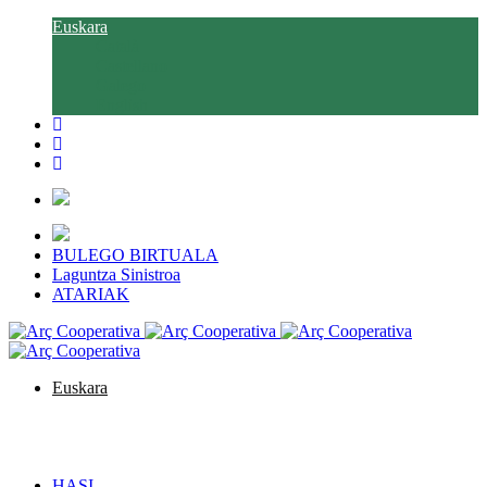
Euskara
Català
Castellano
Galego
English
BULEGO BIRTUALA
Laguntza Sinistroa
ATARIAK
Euskara
Català
Castellano
Galego
English
HASI