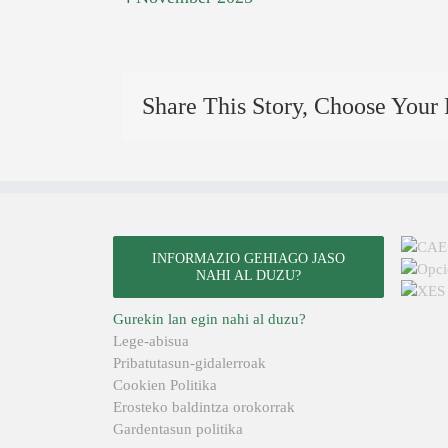
Share This Story, Choose Your 
INFORMAZIO GEHIAGO JASO
NAHI AL DUZU?
Gurekin lan egin nahi al duzu?
Lege-abisua
Pribatutasun-gidalerroak
Cookien Politika
Erosteko baldintza orokorrak
Gardentasun politika