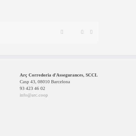
Twitter
Facebook
Linkedin
Email
Arç Corredoria d'Assegurances, SCCL
Casp 43, 08010 Barcelona
93 423 46 02
info@arc.coop