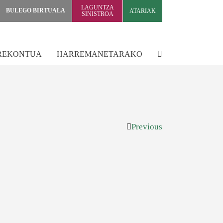
LAGUNTZA
BULEGO BIRTUALA
ATARIAK
SINISTROA
REKONTUA
HARREMANETARAKO
Previous