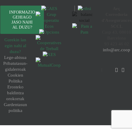
Arç
INFORMAZIO
Corredoria
GEHIAGO
d'Assegurances
JASO NAHI
SCCL
AL DUZU?
Casp 43, 08010
Barcelona
Gurekin lan
93 423 46 02
egin nahi al
info@arc.coop
duzu?
Lege-abisua
Pribatutasun-
gidalerroak
Cookien
Politika
Erosteko
baldintza
orokorrak
Gardentasun
politika