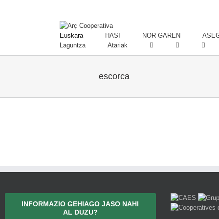
Euskara
HASI
NOR GAREN
ASEG
Laguntza
Atariak
escorca
INFORMAZIO GEHIAGO JASO NAHI
AL DUZU?