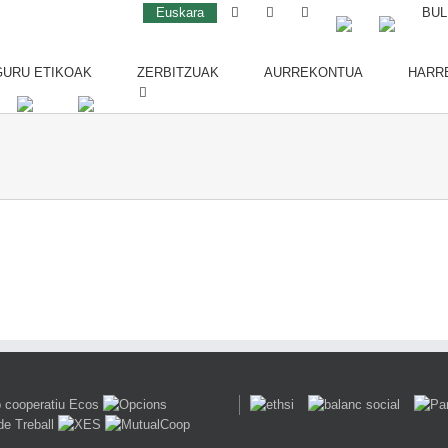
Euskara
BUL
URU ETIKOAK
ZERBITZUAK
AURREKONTUA
HARR