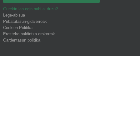
Gurekin lan egin nahi al duzu?
Lege-abisua
Pribatutasun-gidalerroak
Cookien Politika
Erosteko baldintza orokorrak
Gardentasun politika