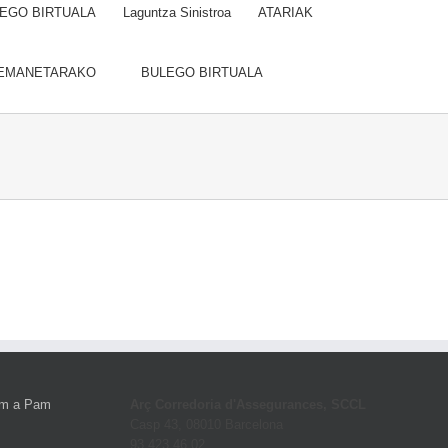
EGO BIRTUALA
Laguntza Sinistroa
ATARIAK
EMANETARAKO
BULEGO BIRTUALA
Arç Corredoria d'Assegurances, SCCL
Casp 43, 08010 Barcelona
93 423 46 02