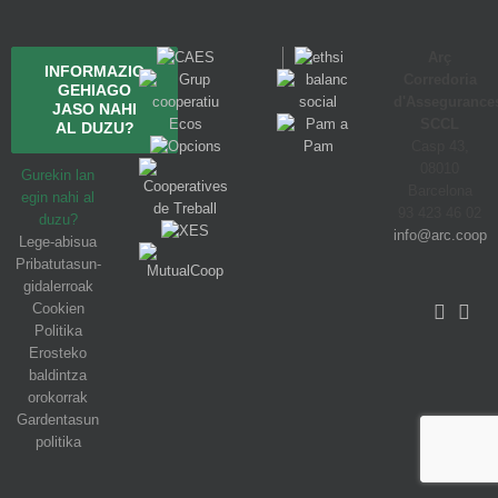
Arç
INFORMAZIO
Corredoria
GEHIAGO
d'Assegurance
JASO NAHI
SCCL
AL DUZU?
Casp 43,
08010
Gurekin lan
Barcelona
egin nahi al
93 423 46 02
duzu?
info@arc.coop
Lege-abisua
Pribatutasun-
gidalerroak
Cookien
Politika
Erosteko
baldintza
orokorrak
Gardentasun
politika