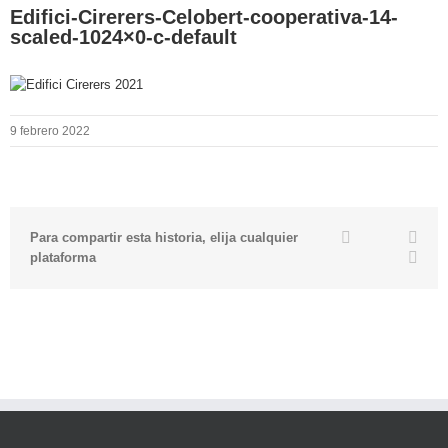
Edifici-Cirerers-Celobert-cooperativa-14-
scaled-1024×0-c-default
9 febrero 2022
Twitter
Facebook
Link
Para compartir esta historia, elija cualquier
Emai
plataforma