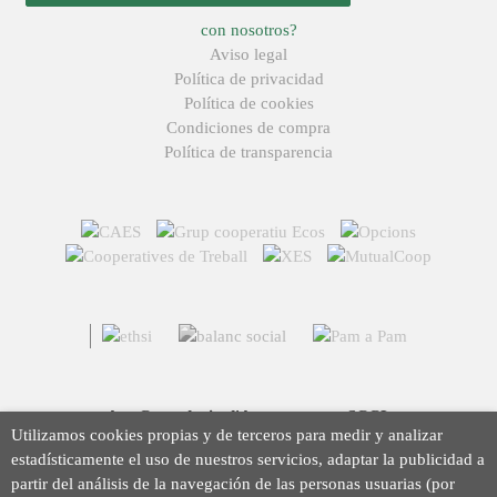
con nosotros?
Aviso legal
Política de privacidad
Política de cookies
Condiciones de compra
Política de transparencia
Arç Corredoria d'Assegurances, SCCL
Utilizamos cookies propias y de terceros para medir y analizar
Casp 43, 08010 Barcelona
estadísticamente el uso de nuestros servicios, adaptar la publicidad a
93 423 46 02
partir del análisis de la navegación de las personas usuarias (por
info@arc.coop