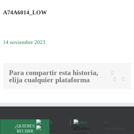
A74A6014_LOW
14 noviembre 2023
Para compartir esta historia,
Twit
Facebook
elija cualquier plataforma
Linkedin
Emai
Arç
¿QUIERES
Corredoria
RECIBIR